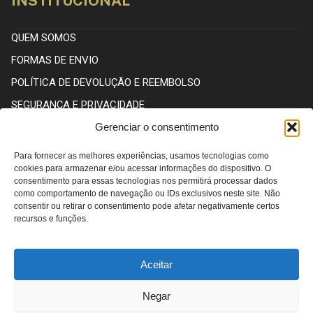
INSTITUCIONAL
QUEM SOMOS
FORMAS DE ENVIO
POLÍTICA DE DEVOLUÇÃO E REEMBOLSO
SEGURANÇA E PRIVACIDADE
Gerenciar o consentimento
CENTRAL DE ATENDIMENTO
Para fornecer as melhores experiências, usamos tecnologias como
cookies para armazenar e/ou acessar informações do dispositivo. O
consentimento para essas tecnologias nos permitirá processar dados
como comportamento de navegação ou IDs exclusivos neste site. Não
WHATSAPP: (13) 98145-5995
consentir ou retirar o consentimento pode afetar negativamente certos
recursos e funções.
CONTATO@LOJASYN.COM.BR
Aceitar
HORÁRIO DE ATENDIMENTO
Negar