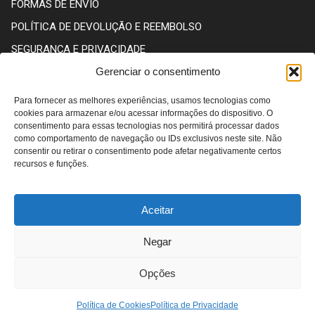
FORMAS DE ENVIO
POLÍTICA DE DEVOLUÇÃO E REEMBOLSO
SEGURANÇA E PRIVACIDADE
Gerenciar o consentimento
CENTRAL DE ATENDIMENTO
Para fornecer as melhores experiências, usamos tecnologias como
cookies para armazenar e/ou acessar informações do dispositivo. O
consentimento para essas tecnologias nos permitirá processar dados
como comportamento de navegação ou IDs exclusivos neste site. Não
WHATSAPP: (13) 98145-5995
consentir ou retirar o consentimento pode afetar negativamente certos
recursos e funções.
CONTATO@LOJASYN.COM.BR
Aceitar
HORÁRIO DE ATENDIMENTO
Negar
De segunda a sexta, das 12 às 18h
Opções
Contato via WhatsApp 24h
Política de Cookies
Política de Privacidade